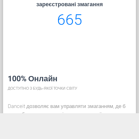
зареєстровані змагання
665
100% Онлайн
ДОСТУПНО З БУДЬ-ЯКОЇ ТОЧКИ СВІТУ
Danceit дозволяє вам управляти змаганням, де б
ви не були, а реєстрація танцювальної школи така
ж проста, як створення облікового запису в
соціальних мережах. Завдяки базі даних у хмарі,
вся інформація завжди актуальна, тож кожен може