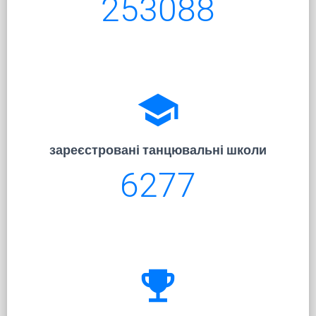
253088
school
зареєстровані танцювальні школи
6277
emoji_events